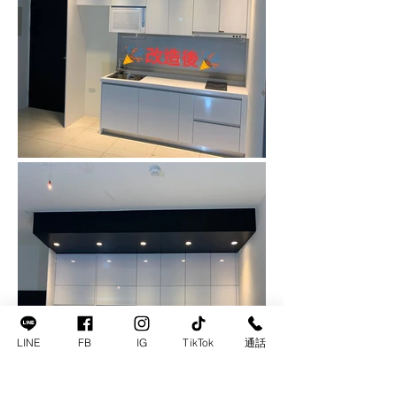
LINE
FB
IG
TikTok
通話